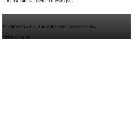
la marca Faber-Castell en nuestro paìs.
Leer Más
Scroll to Top
© Klimesch 2012. Todos los derechos reservados.
Desarrollo por
QW3