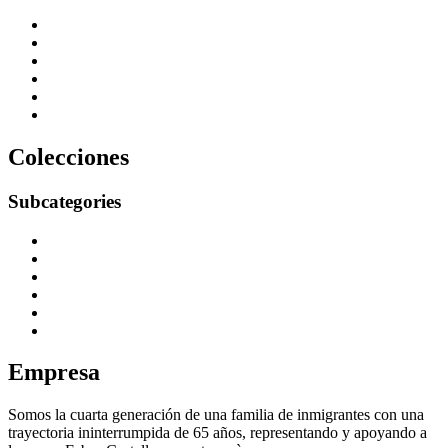
Inicio
Productos
Información
Eventos
Presupuestos
Contacto
Colecciones
Subcategories
Colección Animales
Colección ARMY
Colección Bola da Vez
Colección Glitz
Colección Insetos
Colección Toy Art
Empresa
Somos la cuarta generación de una familia de inmigrantes con una
trayectoria ininterrumpida de 65 años, representando y apoyando a